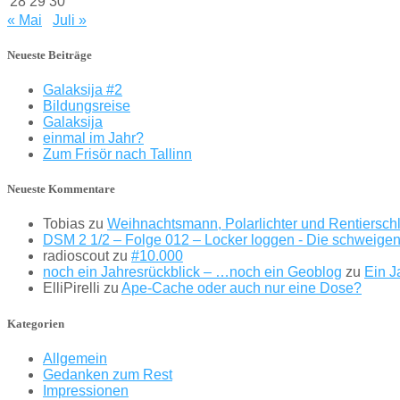
28
29
30
« Mai
Juli »
Neueste Beiträge
Galaksija #2
Bildungsreise
Galaksija
einmal im Jahr?
Zum Frisör nach Tallinn
Neueste Kommentare
Tobias
zu
Weihnachtsmann, Polarlichter und Rentierschl
DSM 2 1/2 – Folge 012 – Locker loggen - Die schweigen
radioscout
zu
#10.000
noch ein Jahresrückblick – …noch ein Geoblog
zu
Ein Ja
ElliPirelli
zu
Ape-Cache oder auch nur eine Dose?
Kategorien
Allgemein
Gedanken zum Rest
Impressionen