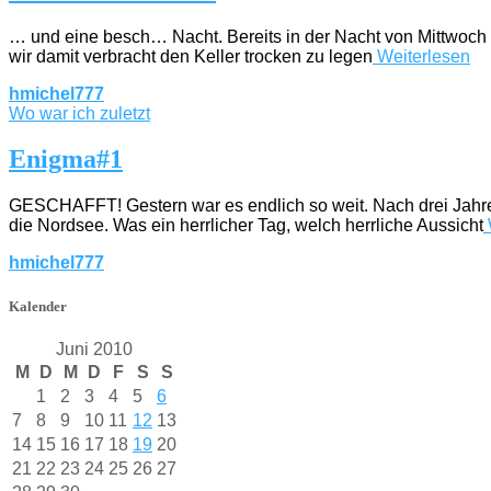
… und eine besch… Nacht. Bereits in der Nacht von Mittwoch
wir damit verbracht den Keller trocken zu legen
Weiterlesen
hmichel777
Wo war ich zuletzt
Enigma#1
GESCHAFFT! Gestern war es endlich so weit. Nach drei Jahre
die Nordsee. Was ein herrlicher Tag, welch herrliche Aussicht
hmichel777
Kalender
Juni 2010
M
D
M
D
F
S
S
1
2
3
4
5
6
7
8
9
10
11
12
13
14
15
16
17
18
19
20
21
22
23
24
25
26
27