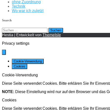
ohne Zuordnung
Technik
Wo war ich zuletzt
Search
Suchen
nach:
Hestia | Entwickelt von
ThemeIsle
Privacy settings
Cookie-Verwendung
Cookies
Cookie-Verwendung
Diese Seite verwendet Cookies. Bitte erklären Sie Ihr Einver
NOTE:
Diese Einstellung wird nur auf den Browser und das G
Cookies
Diese Seite verwendet Cookies. Bitte erklären Sie Ihr Einvers